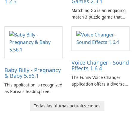
1.2.5
Games 2.3.1
Matching Go is an engaging
match-3 puzzle game that
invites players to join Chloe
and her charming corgi,
Ollie, on an adventurous
journey across diverse
landscapes.
Voice Changer - Sound
Effects 1.6.4
Baby Billy - Pregnancy
& Baby 5.56.1
The Funny Voice Changer
application offers a diverse
This application is recognized
selection of over 50 sound
as Korea's leading free
and voice effects, providing
platform for pregnancy and
users with robust
baby tracking, offering
Todas las últimas actualizaciones
customization options for
essential healthcare tips and
voice modification.
doctor-approved articles.