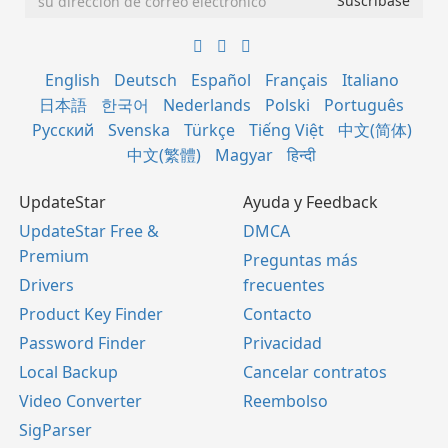
English
Deutsch
Español
Français
Italiano
日本語
한국어
Nederlands
Polski
Português
Русский
Svenska
Türkçe
Tiếng Việt
中文(简体)
中文(繁體)
Magyar
हिन्दी
UpdateStar
Ayuda y Feedback
UpdateStar Free &
DMCA
Premium
Preguntas más
Drivers
frecuentes
Product Key Finder
Contacto
Password Finder
Privacidad
Local Backup
Cancelar contratos
Video Converter
Reembolso
SigParser