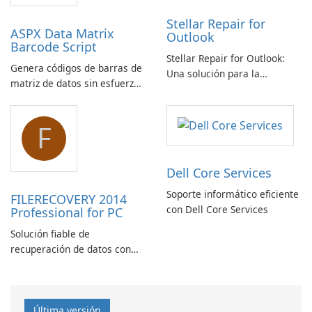
Stellar Repair for
ASPX Data Matrix
Outlook
Barcode Script
Stellar Repair for Outlook:
Genera códigos de barras de
Una solución para la
matriz de datos sin esfuerzo
recuperación de correo
con el script de código de
electrónico
barras de matriz de datos
F
ASPX
Dell Core Services
Soporte informático eficiente
FILERECOVERY 2014
con Dell Core Services
Professional for PC
Solución fiable de
recuperación de datos con
características robustas
Última versión