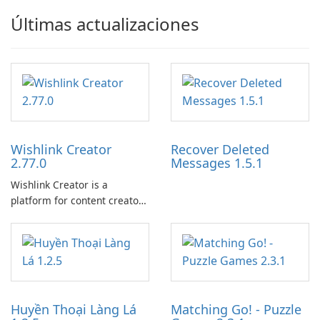
Últimas actualizaciones
Wishlink Creator
Recover Deleted
2.77.0
Messages 1.5.1
Wishlink Creator is a
platform for content creators
designed to monetize their
work through built-in brand
partnerships and integrated
tools for content distribution
and audience engagement.
Huyền Thoại Làng Lá
Matching Go! - Puzzle