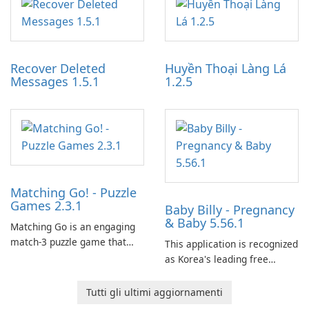
optimize the gaming
partnerships and integrated
experience for Grand Theft
tools for content distribution
Auto IV.
and audience engagement.
Recover Deleted
Huyền Thoại Làng Lá
Messages 1.5.1
1.2.5
Matching Go! - Puzzle
Games 2.3.1
Baby Billy - Pregnancy
& Baby 5.56.1
Matching Go is an engaging
match-3 puzzle game that
This application is recognized
invites players to join Chloe
as Korea's leading free
and her charming corgi,
platform for pregnancy and
Ollie, on an adventurous
baby tracking, offering
Tutti gli ultimi aggiornamenti
journey across diverse
essential healthcare tips and