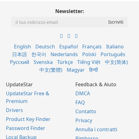
Newsletter:
English
Deutsch
Español
Français
Italiano
日本語
한국어
Nederlands
Polski
Português
Русский
Svenska
Türkçe
Tiếng Việt
中文(简体)
中文(繁體)
Magyar
हिन्दी
UpdateStar
Feedback & Aiuto
UpdateStar Free &
DMCA
Premium
FAQ
Drivers
Contatto
Product Key Finder
Privacy
Password Finder
Annulla i contratti
Local Backup
Rimborso