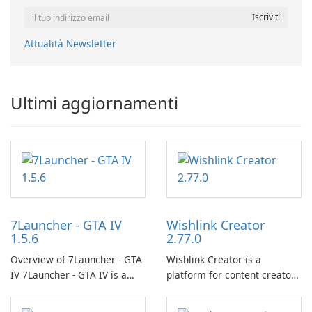
Attualità Newsletter
Ultimi aggiornamenti
7Launcher - GTA IV
Wishlink Creator
1.5.6
2.77.0
Overview of 7Launcher - GTA
Wishlink Creator is a
IV 7Launcher - GTA IV is a
platform for content creators
specialized software
designed to monetize their
application designed to
work through built-in brand